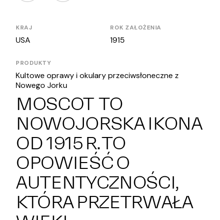
KRAJ
ROK ZAŁOŻENIA
USA
1915
PRODUKTY
Kultowe oprawy i okulary przeciwsłoneczne z
Nowego Jorku
MOSCOT TO
NOWOJORSKA IKONA
OD 1915 R. TO
OPOWIEŚĆ O
AUTENTYCZNOŚCI,
KTÓRA PRZETRWAŁA